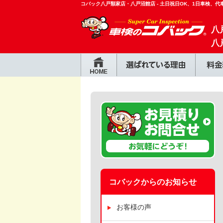
コバック八戸類家店・八戸沼館店 - 土日祝日OK、1日車検、
八
八
コバックからのお知らせ
お客様の声