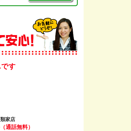
んです
戸類家店
（通話無料）